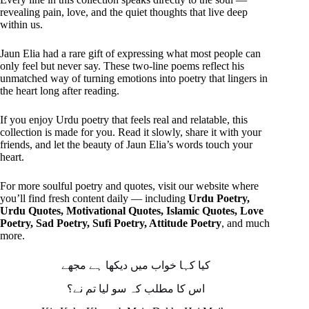
revealing pain, love, and the quiet thoughts that live deep
within us.
Jaun Elia had a rare gift of expressing what most people can
only feel but never say. These two-line poems reflect his
unmatched way of turning emotions into poetry that lingers in
the heart long after reading.
If you enjoy Urdu poetry that feels real and relatable, this
collection is made for you. Read it slowly, share it with your
friends, and let the beauty of Jaun Elia’s words touch your
heart.
For more soulful poetry and quotes, visit our website where
you’ll find fresh content daily — including
Urdu Poetry,
Urdu Quotes, Motivational Quotes, Islamic Quotes, Love
Poetry, Sad Poetry, Sufi Poetry, Attitude Poetry
, and much
more.
کیا کہا خواب میں دیکھا ہے مجھے
اس کا مطلب کہ سو لیا تم نے؟