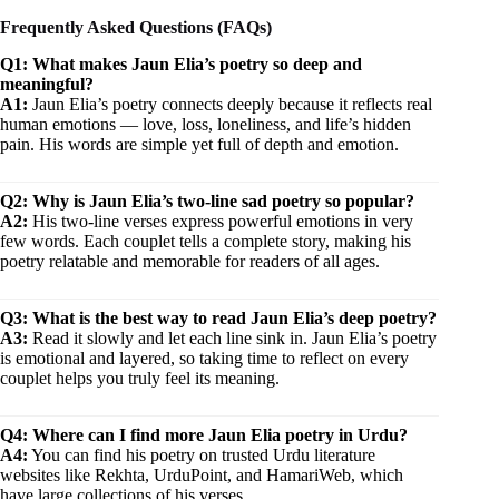
Frequently Asked Questions (FAQs)
Q1: What makes Jaun Elia’s poetry so deep and
meaningful?
A1:
Jaun Elia’s poetry connects deeply because it reflects real
human emotions — love, loss, loneliness, and life’s hidden
pain. His words are simple yet full of depth and emotion.
Q2: Why is Jaun Elia’s two-line sad poetry so popular?
A2:
His two-line verses express powerful emotions in very
few words. Each couplet tells a complete story, making his
poetry relatable and memorable for readers of all ages.
Q3: What is the best way to read Jaun Elia’s deep poetry?
A3:
Read it slowly and let each line sink in. Jaun Elia’s poetry
is emotional and layered, so taking time to reflect on every
couplet helps you truly feel its meaning.
Q4: Where can I find more Jaun Elia poetry in Urdu?
A4:
You can find his poetry on trusted Urdu literature
websites like Rekhta, UrduPoint, and HamariWeb, which
have large collections of his verses.