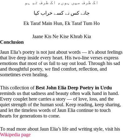
اک طرف میں ہوں، اک طرف تم ہو
جانے کس نے کسے خراب کیا
Ek Taraf Main Hun, Ek Taraf Tum Ho
Jaane Kis Ne Kise Khrab Kia
Conclusion
Jaun Elia’s poetry is not just about words — it’s about feelings
that live deep inside every heart. His two-line verses express
emotions that most of us fail to say out loud. Through his sad
and thoughtful poetry, we find comfort, reflection, and
sometimes even healing.
This collection of
Best John Elia Deep Poetry in Urdu
reminds us that sadness and beauty often walk hand in hand.
Every couplet here carries a story — of love, loss, and the
quiet strength of the human soul. Keep reading, keep sharing,
and let the timeless words of Jaun Elia continue to touch
hearts for generations to come.
To read more about Jaun Elia’s life and writing style, visit his
Wikipedia page