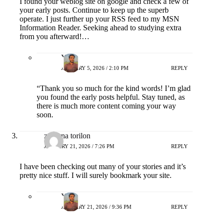
I found your weblog site on google and check a few of
your early posts. Continue to keep up the superb
operate. I just further up your RSS feed to my MSN
Information Reader. Seeking ahead to studying extra
from you afterward!…
Yash
JANUARY 5, 2026 / 2:10 PM
REPLY
“Thank you so much for the kind words! I’m glad
you found the early posts helpful. Stay tuned, as
there is much more content coming your way
soon.
zaborna torilon
JANUARY 21, 2026 / 7:26 PM
REPLY
I have been checking out many of your stories and it’s
pretty nice stuff. I will surely bookmark your site.
Yash
JANUARY 21, 2026 / 9:36 PM
REPLY