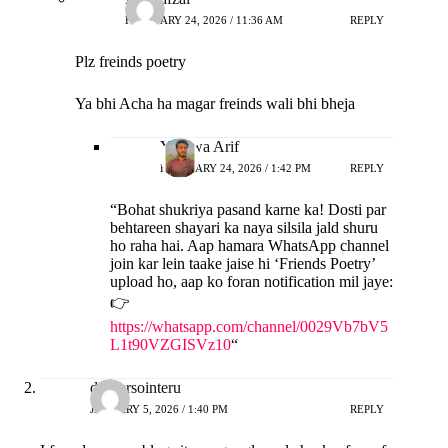
FEBRUARY 24, 2026 / 11:36 AM
REPLY
Plz freinds poetry
Ya bhi Acha ha magar freinds wali bhi bheja
Yashwa Arif
FEBRUARY 24, 2026 / 1:42 PM
REPLY
“Bohat shukriya pasand karne ka! Dosti par
behtareen shayari ka naya silsila jald shuru
ho raha hai. Aap hamara WhatsApp channel
join kar lein taake jaise hi ‘Friends Poetry’
upload ho, aap ko foran notification mil jaye:
👉
https://whatsapp.com/channel/0029Vb7bV5
L1t90VZGISVz10
“
droversointeru
JANUARY 5, 2026 / 1:40 PM
REPLY